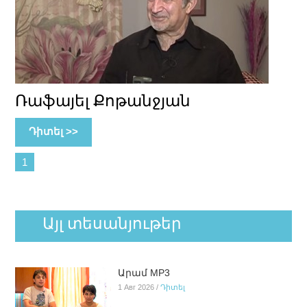
Ռաֆայել Քոթանջյան
Դիտել >>
1
Այլ տեսանյութեր
Արամ MP3
1 Авг 2026 /
Դիտել