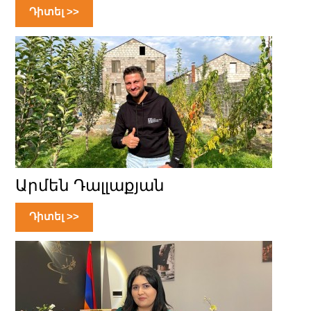
Դիտել >>
Արմեն Դալլաքյան
Դիտել >>