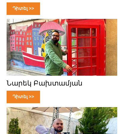
Դիտել >>
Նարեկ Բախտամյան
Դիտել >>