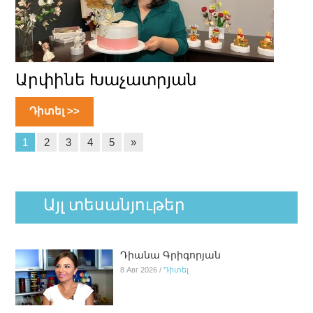
Արփինե Խաչատրյան
Դիտել >>
1
2
3
4
5
»
Այլ տեսանյութեր
Դիանա Գրիգորյան
8 Авг 2026 /
Դիտել