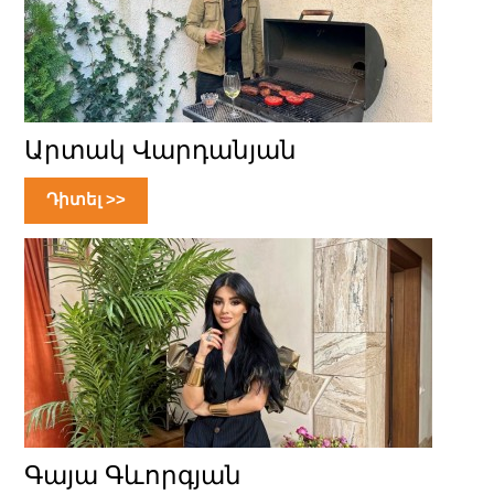
Արտակ Վարդանյան
Դիտել >>
Գայա Գևորգյան