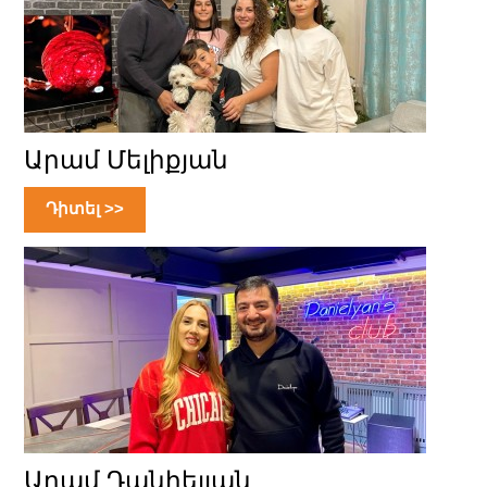
Արամ Մելիքյան
Դիտել >>
Արամ Դանիելյան