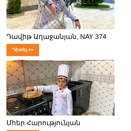
Դավիթ Աղաջանյան, NAY 374
Դիտել >>
Մհեր Հարությունյան