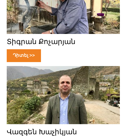
Տիգրան Քոչարյան
Դիտել >>
Վազգեն Խաչիկյան