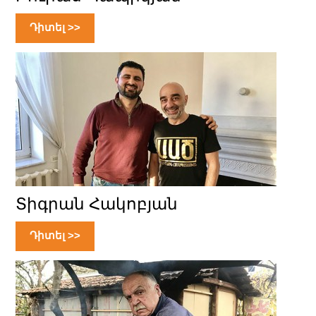
Դիտել >>
Տիգրան Հակոբյան
Դիտել >>