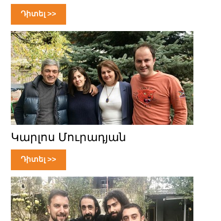
Դիտել >>
Կարլոս Մուրադյան
Դիտել >>