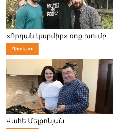
«Որդան կարմիր» ռոք խումբ
Դիտել >>
Վահե Մելքոնյան