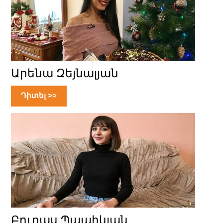
Արենա Զեյնալյան
Դիտել >>
Բուրաս Պապիկյան