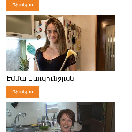
Դիտել >>
Էմմա Սապունջյան
Դիտել >>