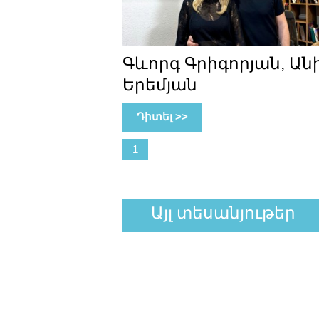
Գևորգ Գրիգորյան, Ան
Երեմյան
Դիտել >>
1
Այլ տեսանյութեր