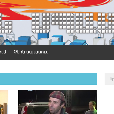
ում
Չէին սպասում
н