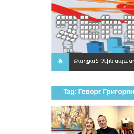
Քաղցած Չէին սպաս
Tag:
Геворг Григоря