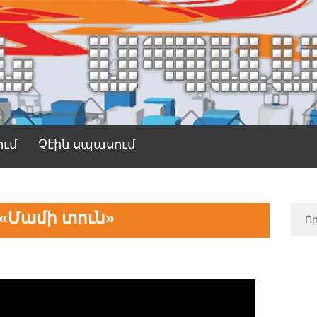
ում
Չէին սպասում
 «Մամի տուն»