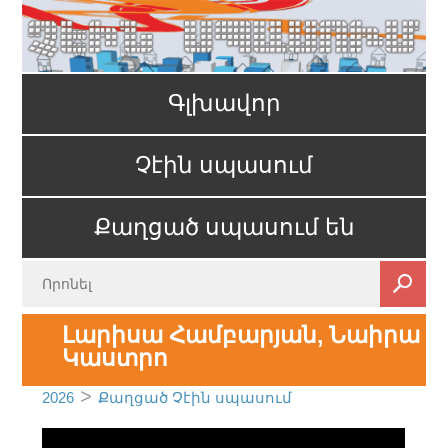
Գլխավոր
Չէին սպասում
Քաղցած սպասում են
Լարիսա Համբարյան, Նաիրա
Կաստրո
>
2026
Քաղցած Չէին սպասում