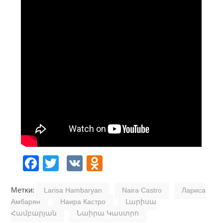
Facebook
Twitter
VK
Odnoklassniki
Метки:
Larisa Hambaryan
Naira Castro
Лариса
Амбарян
Наира Кастро
Լարիսա
Համբարյան
Նաիրա Կաստրո