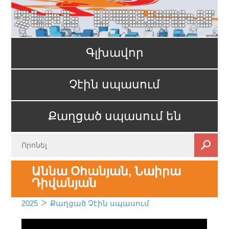
Գլխավոր
Չէին սպասում
Քաղցած սպասում են
Աննա Օհանյան, Նաիրա
Դիվանյան
>
2025
Քաղցած Չէին սպասում