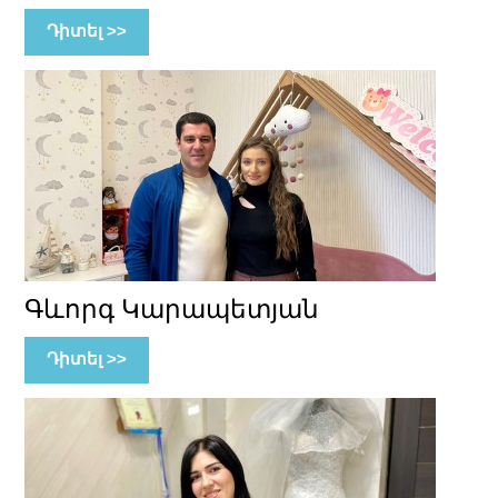
Դիտել >>
Գևորգ Կարապետյան
Դիտել >>