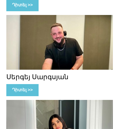
Դիտել >>
Սերգեյ Սարգսյան
Դիտել >>