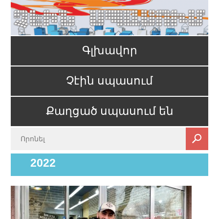
Գլխավոր
Չէին սպասում
Քաղցած սպասում են
2022