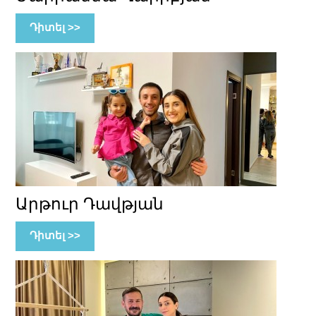
Դիտել >>
Արթուր Դավթյան
Դիտել >>