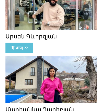
Արսեն Գևորգյան
Դիտել >>
Մարիաննա Ղարիբյան