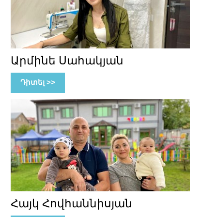
Արմինե Սահակյան
Դիտել >>
Հայկ Հովհաննիսյան