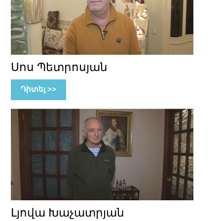
Սոս Պետրոսյան
Դիտել >>
Լյովա Խաչատրյան