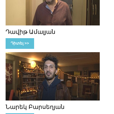
Դավիթ Ամալյան
Դիտել >>
Նարեկ Բարսեղյան