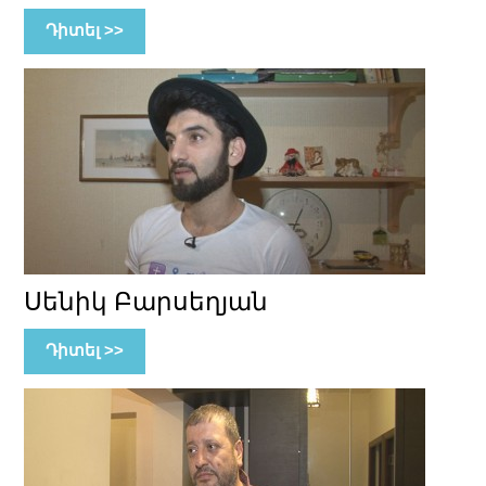
Դիտել >>
Սենիկ Բարսեղյան
Դիտել >>