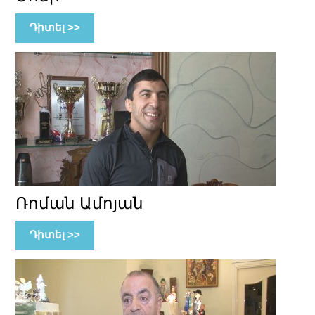
Դիտել >>
Ռոման Ամոյան
Դիտել >>