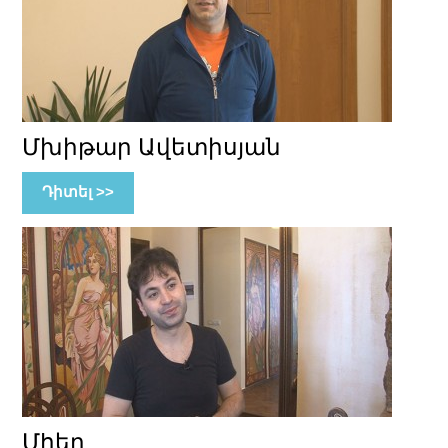
Մխիթար Ավետիսյան
Դիտել >>
Մհեր