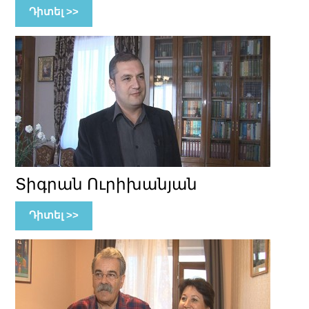
Դիտել >>
Տիգրան Ուրիխանյան
Դիտել >>