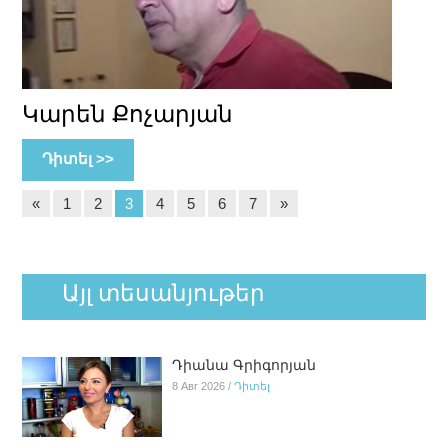
Կարեն Քոչարյան
Դիտել >>
«
1
2
3
4
5
6
7
»
Այլ տեսանյութեր
Դիանա Գրիգորյան
8 Авг 2026 /
Դիտել