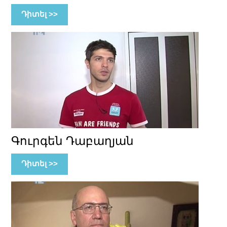
Դիտել >>
Գուրգեն Դաբաղյան
Դիտել >>