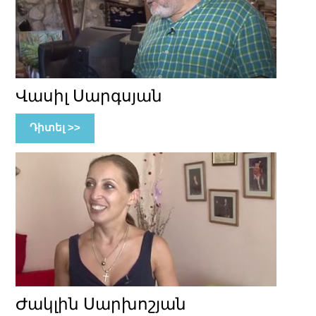
Վասիլ Սարգսյան
Դիտել >>
Ժակլին Սարխոշյան