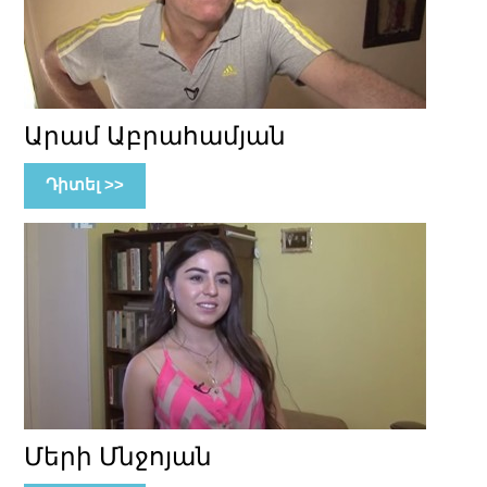
Արամ Աբրահամյան
Դիտել >>
Մերի Մնջոյան