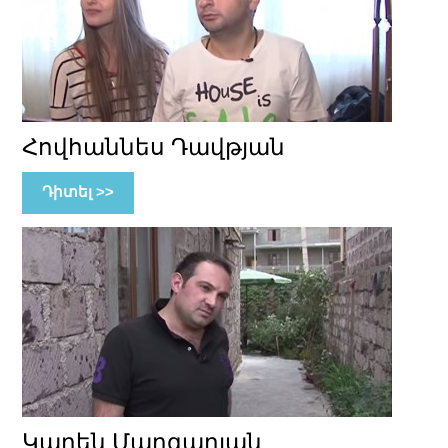
Հովհաննես Դավթյան
Դիտել >>
Կարեն Մարգարյան