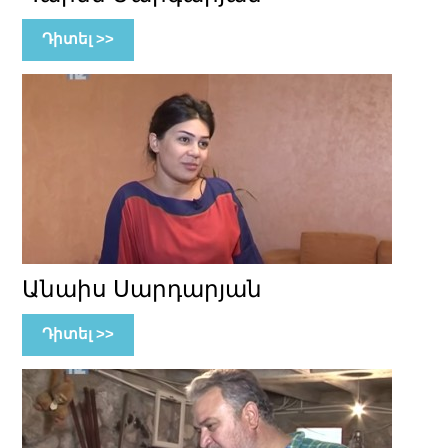
Դիտել >>
Անաիս Սարդարյան
Դիտել >>