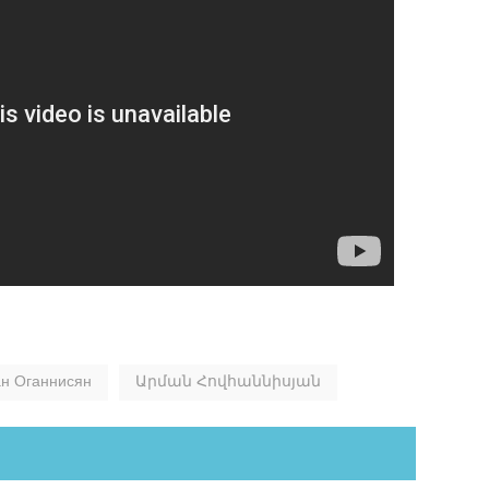
lassniki
н Оганнисян
Արման Հովհաննիսյան