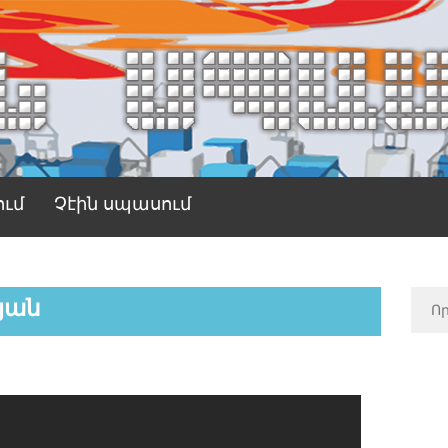
ում
Չէին սպասում
յան