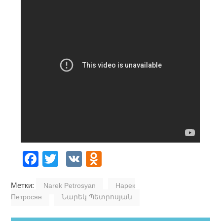
Facebook
Twitter
VK
Odnoklassniki
Метки:
Narek Petrosyan
Нарек
Петросян
Նարեկ Պետրոսյան