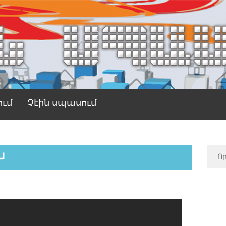
ում
Չէին սպասում
ն