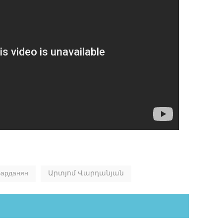
lassniki
Варданян
Արտյոմ Վարդանյան